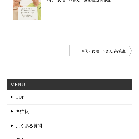
投
10代・女性・Sさん/高校生
稿
ナ
ビ
MENU
ゲ
TOP
ー
シ
各症状
ョ
よくある質問
ン