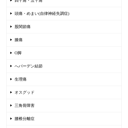
四十肩・五十肩
頭痛・めまい(自律神経失調症)
股関節痛
膝痛
O脚
へバーデン結節
生理痛
オスグッド
三角骨障害
腰椎分離症