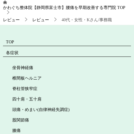
かわぐち整体院【静岡県富士市】腰痛を早期改善する専門院
TOP
レビュー
レビュー
40代・女性・Kさん/事務職
TOP
各症状
坐骨神経痛
椎間板ヘルニア
脊柱管狭窄症
四十肩・五十肩
頭痛・めまい(自律神経失調症)
股関節痛
膝痛